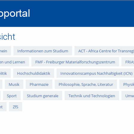
go
go
go
to
to
to
navigation
main
footer
content
icht
mein
Informationen zum Studium
ACT - Africa Centre for Transre
ren und Lernen
FMF - Freiburger Materialforschungszentrum
FRIA
litik
Hochschuldidaktik
Innovationscampus Nachhaltigkeit (ICN)
Musik
Pharmazie
Philosophie, Sprache, Literatur
Physi
Sport
Studium generale
Technik und Technologien
Umwe
nt
ZfS