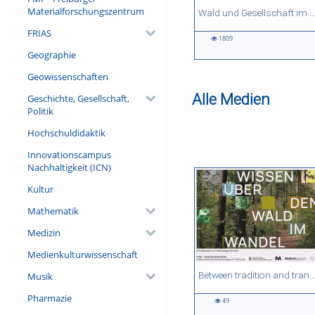
Materialforschungszentrum
59:07 duration
01:02:47 duration
51:45 duration
01:03:16 duration
Wald und Gesellschaft im Wandel. Perspektiven soziologischer Waldf
FRIAS
1809
1809
3838
2746
3257
Geographie
views
views
views
views
Geowissenschaften
Alle Medien
Geschichte, Gesellschaft,
Politik
Hochschuldidaktik
Innovationscampus
Nachhaltigkeit (ICN)
Kultur
Mathematik
Medizin
Medienkulturwissenschaft
54:13 duration
46:53 duration
55:13 duration
17:54 duration
Between tradition and transformation: how owners, advisers and institutions co-create knowledge for resilient for
Musik
Pharmazie
49
49
104
858
943