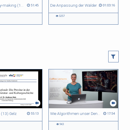
EU forest policy-making (1992-2024): if governance is the solution, what is the problem?
Die Anpassung der Wälder – nicht nur eine Frage der Ökosysteme
51:45
01:03:16
3257
 (13) Gelz
Wie Algorithmen unser Denken lenken und warum das demokratiegefährdend ist
55:13
17:54
943