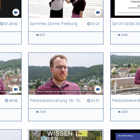
oliticum
Sommer, Sonne, Freiburg
01:25:42
01:21
4751
2548
ntel - mit englischen Untertiteln
Pestizidverordnung 1B - Dimitry Wintermantel - mit englischen Untertiteln
00:56
01:51
2130
2250