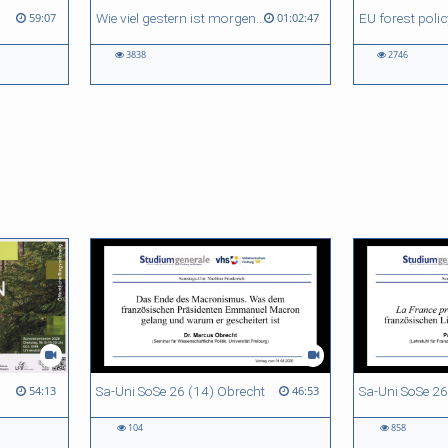
orschung
Wie viel gestern ist morgen? Unser Wald zwischen historischer Verklärung und Zukunftsfähigkeit.
59:07
01:02:47
3838
2746
ests in Europe
Sa-Uni SoSe 26 (14) Obrecht
Sa-Uni SoSe 26
54:13
46:53
104
858