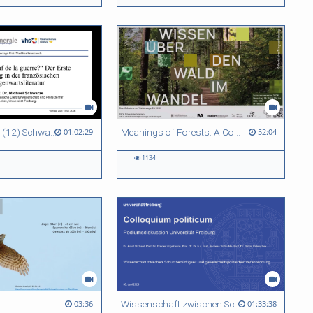
Sa-Uni SoSe 26 (12) Schwarze
Meanings of Forests: A Collaborative Comparative Ethnography Between Indonesia and Germany
01:02:29
52:04
1134
Wissenschaft zwischen Schutzbedürftigkeit und gesellschaftspolitischer Verantwortung
03:36
01:33:38