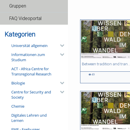
Gruppen
FAQ Videoportal
Kategorien
Universität allgemein
Informationen zum
Studium
54:13 duration
52:04 duration
54:04 duration
58:39 duration
Between tradition and transformation: how owners, advisers and institutions co-create knowledge for resilient for
ACT - Africa Centre for
Transregional Research
49
49
1134
1370
2366
views
views
views
views
Biologie
Centre for Security and
Society
Chemie
Digitales Lehren und
Lernen
FMF - Freiburger