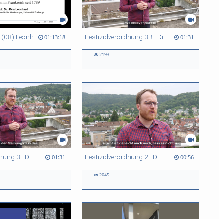
Sa-Uni SoSe 26 (08) Leonhard
Pestizidverordnung 3B - Dimitry Wintermantel - mit englischen Untertiteln
01:13:18
01:31
2193
Pestizidverordnung 3 - Dimitry Wintermantel - mit deutschen Untertiteln
Pestizidverordnung 2 - Dimitry Wintermantel - mit deutschen Untertiteln
01:31
00:56
2045