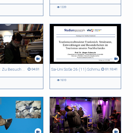
1339
20.000 Bücher: Zu Besuch im El Dorado
Sa-Uni SoSe 26 (11) Schmude
04:01
01:10:41
1610