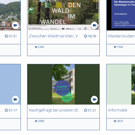
Dimitry Wintermantel
Zwischen Waldmärchen, Verschwörung und „Mutual Aid“ — alte und neue Waldnarrative in der Populärkultur
01:51
58:39
2366
1964
n Studis: Mikrosystemtechnik
Nachgefragt bei unseren Studis: Embedded Systems Engineering
Informatik
01:17
01:21
2088
2810