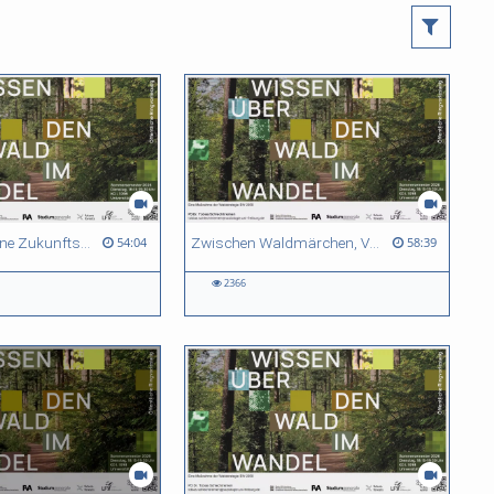
Als der Wald eine Zukunftsfrage wurde. Wissen, Prognosen und Emotionen in der Waldsterbensdebatte der 1980er
Zwischen Waldmärchen, Verschwörung und „Mutual Aid“ — alte und neue Waldnarrative in der Populärkultur
54:04
58:39
2366