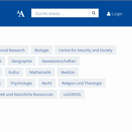
Suche etwas ...
Login
gional Research
Biologie
Centre for Security and Society
S
Geographie
Geowissenschaften
Kultur
Mathematik
Medizin
k
Psychologie
Recht
Religion und Theologie
lt und Natürliche Ressourcen
uniCROSS