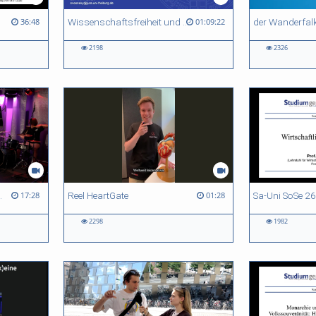
Wissenschaftsfreiheit und Wissenschaftsverantwortung
der Wanderfal
36:48
01:09:22
2198
2326
nter Schock
Reel HeartGate
Sa-Uni SoSe 26
17:28
01:28
2298
1982