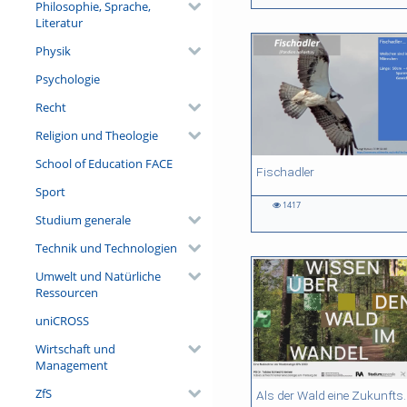
Philosophie, Sprache,
views
views
views
views
Literatur
Physik
Psychologie
Recht
Religion und Theologie
School of Education FACE
04:57 duration
01:22 duration
01:02:29 duration
52:04 duration
Fischadler
Sport
1417
1417
1833
1199
1134
Studium generale
views
views
views
views
Technik und Technologien
Umwelt und Natürliche
Ressourcen
uniCROSS
Wirtschaft und
Management
ZfS
54:04 duration
43:27 duration
03:36 duration
01:33:38 duration
Als der Wald eine Zukunftsfrage wurde. Wissen, P