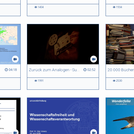
1404
1934
Zurück zum Analogen - Super 8 Film in 72 Stunden
04:18
02:52
1991
2530