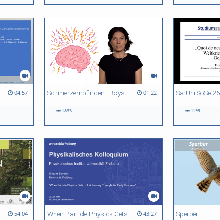
Schmerzempfinden - Boys don't cry?
04:57
01:22
1833
1199
rognosen und Emotionen in der Waldsterbensdebatte der 1980er
When Particle Physics Gets Hot: A Journey Through the Early Universe
Sperber
54:04
43:27