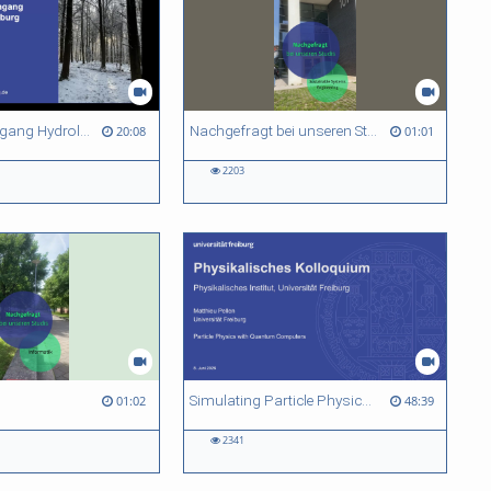
Masterstudiengang Hydrologie in Freiburg
Nachgefragt bei unseren Studis: Sustainable Systems Engineering
20:08
01:01
2203
Simulating Particle Physics with Quantum Computers
01:02
48:39
2341