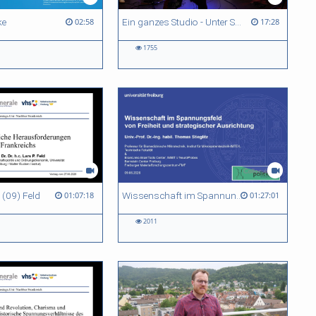
ke
Ein ganzes Studio - Unter Schock
02:58
17:28
1755
 (09) Feld
Wissenschaft im Spannungsfeld von Freiheit und strategischer Ausrichtung
01:07:18
01:27:01
2011