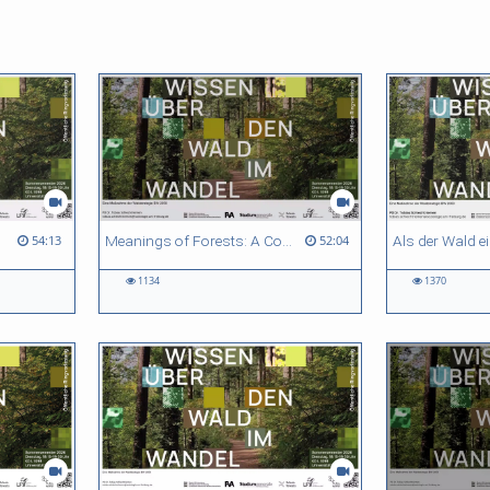
ests in Europe
Meanings of Forests: A Collaborative Comparative Ethnography Between Indonesia and Germany
54:13
52:04
1134
1370