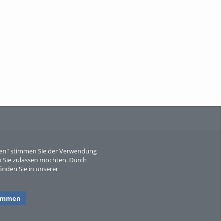
When Particle Physics Gets Hot: A
Journey Throu...
Sperber
eren" stimmen Sie der Verwendung
 Sie zulassen möchten. Durch
inden Sie in unserer
timmen