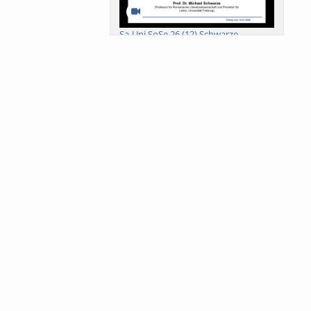
Sa-Uni SoSe 26 (12) Schwarze
Meanings of Forests: A Collaborative
Comparativ...
Als der Wald eine Zukunftsfrage
wurde. Wissen, ...