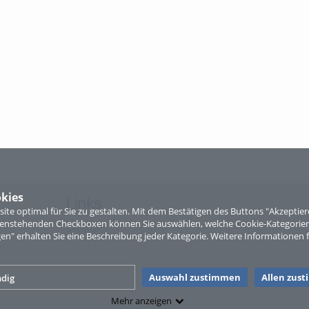
kies
Links
te optimal für Sie zu gestalten. Mit dem Bestätigen des Buttons "Akzepti
ntenstehenden Checkboxen können Sie auswählen, welche Cookie-Kategorien
Sitemap
gen" erhalten Sie eine Beschreibung jeder Kategorie. Weitere Informationen f
Auswahl zustimmen
Allen zus
dig
Mehr anzeigen