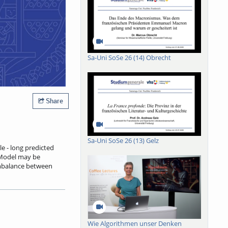
Sa-Uni SoSe 26 (14) Obrecht
Share
Sa-Uni SoSe 26 (13) Gelz
le - long predicted
 Model may be
 imbalance between
 where we might be
ll be our central
on. We’ll look beyond
Wie Algorithmen unser Denken