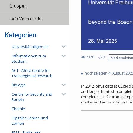
Gruppen
FAQ Videoportal
Kategorien
Universität allgemein
Informationen zum
2370
0
Medienaktio
Studium
0
2370
favorites
ACT - Africa Centre for
views
hochgeladen 4. August 202
Transregional Research
Biologie
In 2012, physicists at CERN di
and longer hunted - complete
Centre for Security and
complete, it is far from comp
Society
matter and antimatter in the 
In this colloquium, I take st
Chemie
headed. Sitting at the heart 
Digitales Lehren und
focus. Together, we will explor
Lernen
the boson, asking whether it i
FMF - Freiburger