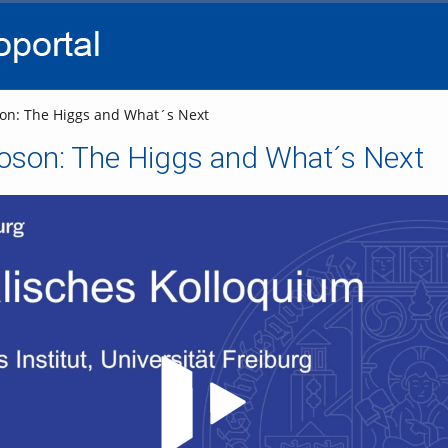
go
go
go
to
to
to
navigation
main
footer
content
on: The Higgs and What´s Next
oson: The Higgs and What´s Next
Video abspielen