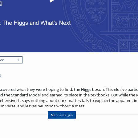
nen
5
scovered what they were hoping to find: the Higgs boson. This elusive partic
d the Standard Model and earned its place in the textbooks. But while the
rehensive. It says nothing about dark matter, fails to explain the apparent
universe, and leaves neutrinos without a mass.
ock of where we are now, more than a decade after the Higgs discovery, and
Mehr anzeigen
of the theory, and being the newest member of the Model, the Higgs boson wi
e the Higgs not just as a particle, but as a portal to new scientific explorati
s truly „Standard“ - or simply playing the part for now.