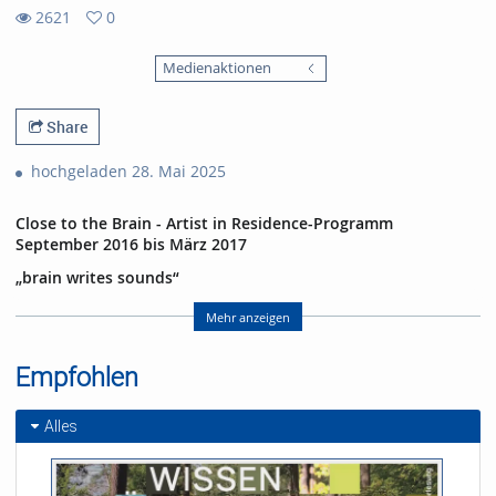
2621
0
0
2621
favorites
Medienaktionen
views
Share
hochgeladen 28. Mai 2025
Close to the Brain - Artist in Residence-Programm
September 2016 bis März 2017
„brain writes sounds“
07.03.2017 im E-Werk Freiburg
mit Harald Kimmig (Geige), Annette Pehnt (Text), Ephraim
Mehr anzeigen
Wegner (Visualisierung und Ton) und Gabriel Pallas
(Versuchsperson)
Empfohlen
Abspann:
Die Performance entstand im Rahmen des
Artist in Residence
-
Alles
Programms des Exzellenzclusters BrainLinks-BrainTools der
Universität Freiburg
Geige: Harald Kimmig