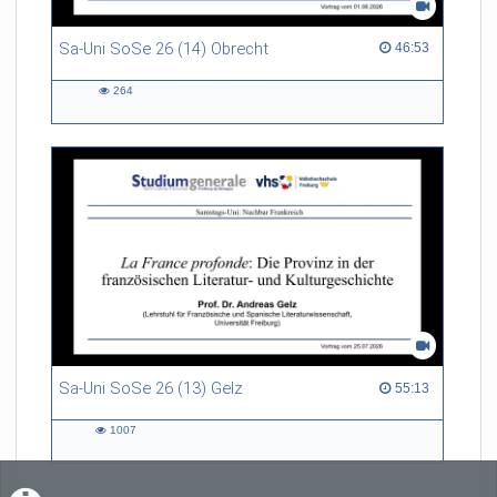
Sa-Uni SoSe 26 (14) Obrecht
46:53 duration
46:53
264
264
views
Sa-Uni SoSe 26 (13) Gelz
55:13 duration
55:13
1007
1007
views