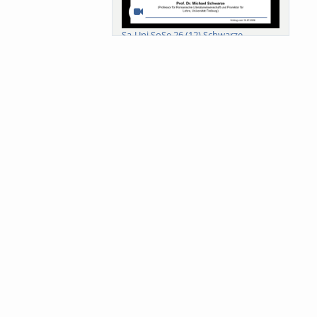
Sa-Uni SoSe 26 (12) Schwarze
Meanings of Forests: A Collaborative
Comparativ...
Als der Wald eine Zukunftsfrage
wurde. Wissen, ...