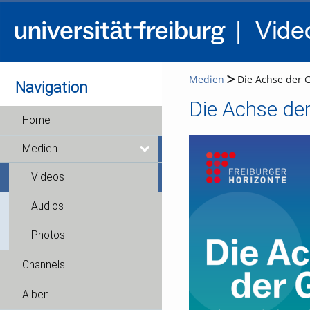
Medien
Die Achse der 
Navigation
Die Achse de
Home
Medien
Videos
Audios
Photos
Channels
Alben