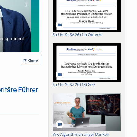
Sa-Uni SoSe 26 (14) Obrecht
Share
Sa-Uni SoSe 26 (13) Gelz
ritäre Führer
 sich gekränkt und sie
re Kräfte entwickeln,
rweg getragene
den politischen
oritäre Herrscher wie
Wie Algorithmen unser Denken
r die PiS-Partei und