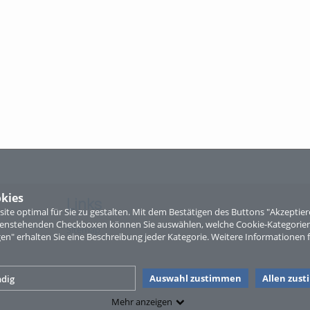
kies
Links
te optimal für Sie zu gestalten. Mit dem Bestätigen des Buttons "Akzepti
ntenstehenden Checkboxen können Sie auswählen, welche Cookie-Kategorien
Sitemap
gen" erhalten Sie eine Beschreibung jeder Kategorie. Weitere Informationen f
Auswahl zustimmen
Allen zus
dig
Mehr anzeigen