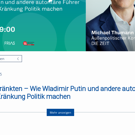
nen
5
ränkten – Wie Wladimir Putin und andere auto
Kränkung Politik machen
 internationalen Politik ist ein weit verbreitetes Phänomen. Politiker geben
 der Politik ein. Die Kränkung kann, selbst wenn sie eingebildet ist, ungeheu
Mehr anzeigen
onalen und internationalen Politik oder des Machterhalts gemacht wird. Vo
lungen erklären, sie soll um Anhänger für die eigene Sache werben, sie soll 
ders massiv eingesetzt wird das Mittel der behaupteten Kränkung durch aut
yip Erdogan. Auch demokratisch gewählte Populisten wie Donald Trump ode