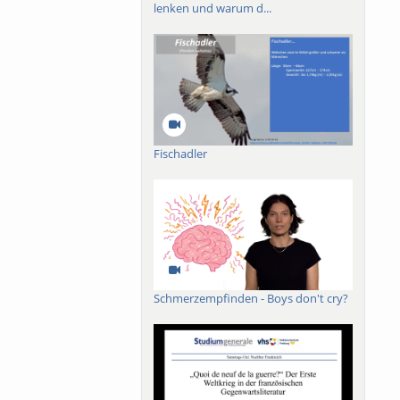
lenken und warum d...
chael Thumann meint:
trum Freiburg statt.
Fischadler
Schmerzempfinden - Boys don't cry?