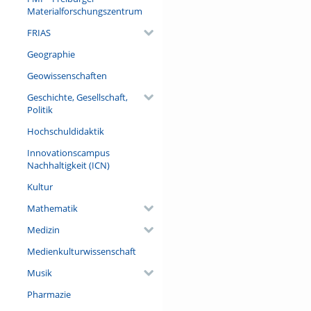
Materialforschungszentrum
Jaróslaw Kaczyński nutzen d
Wir leben im Zeitalter der po
FRIAS
Die Veranstaltung fand im Ra
Geographie
Moderation: Dr. Arndt Michael
Geowissenschaften
Referent/in:
Michael Thumann
ist Außenp
Geschichte, Gesellschaft,
Wochenzeitung DIE ZEIT in R
Politik
Buches
„Revanche – Wie Putin 
Hochschuldidaktik
geschaffen hat“
(C.H. Beck, 20
Innovationscampus
Nachhaltigkeit (ICN)
Kultur
Mathematik
Medizin
Medienkulturwissenschaft
Musik
Pharmazie