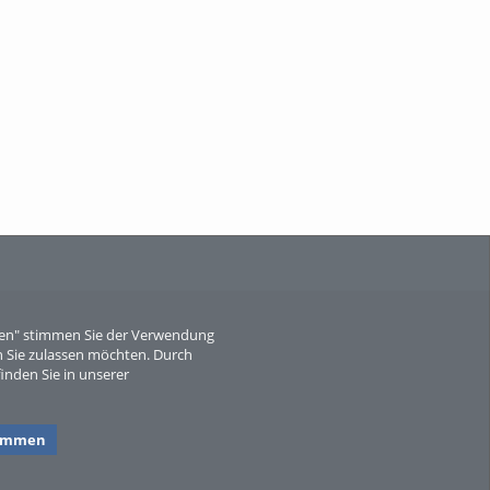
When Particle Physics Gets Hot: A
Journey Throu...
Sperber
eren" stimmen Sie der Verwendung
 Sie zulassen möchten. Durch
inden Sie in unserer
timmen