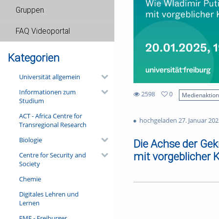
Gruppen
FAQ Videoportal
Kategorien
Universität allgemein
Informationen zum
2598
0
Medienaktio
Studium
0
2598
favorites
ACT - Africa Centre for
views
hochgeladen 27. Januar 202
Transregional Research
Biologie
Die Achse der Gek
mit vorgeblicher 
Centre for Security and
Society
Das Motiv der Kränkung in der
Chemie
setzen die Kränkung als Mittel
wenn sie zum Mittel der nati
Digitales Lehren und
Kränkung soll politische Hand
Lernen
Gegner delegitimieren. Beson
FMF - Freiburger
Wladimir Putin und Recep Tay