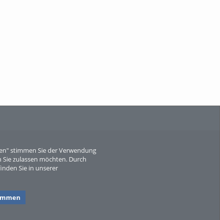
When Particle Physics Gets Hot: A
Journey Throu...
Sperber
eren" stimmen Sie der Verwendung
 Sie zulassen möchten. Durch
inden Sie in unserer
timmen