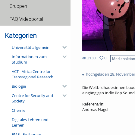
Gruppen
FAQ Videoportal
Kategorien
Universität allgemein
Informationen zum
2130
0
Medienaktio
Studium
0
2130
favorites
ACT - Africa Centre for
views
hochgeladen 28. November
Transregional Research
Biologie
Die Weltbildhauer:innen baue
eingängigen Indie Pop Sound 
Centre for Security and
Society
Referent/in:
Andreas Nagel
Chemie
Digitales Lehren und
Lernen
FMF - Freiburger