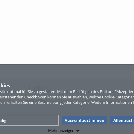
kies
Links
te optimal für Sie zu gestalten. Mit dem Bestätigen des Buttons "Akzepti
ntenstehenden Checkboxen können Sie auswählen, welche Cookie-Kategorien
Sitemap
gen" erhalten Sie eine Beschreibung jeder Kategorie. Weitere Informationen f
Auswahl zustimmen
Allen zus
dig
Mehr anzeigen