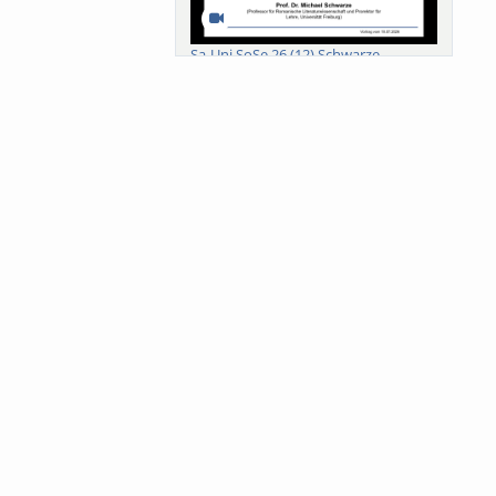
Sa-Uni SoSe 26 (12) Schwarze
Meanings of Forests: A Collaborative
Comparativ...
Als der Wald eine Zukunftsfrage
wurde. Wissen, ...