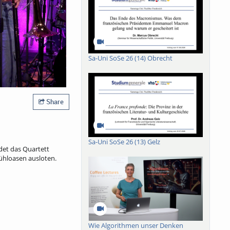
Sa-Uni SoSe 26 (14) Obrecht
Share
Sa-Uni SoSe 26 (13) Gelz
det das Quartett
fühloasen ausloten.
Wie Algorithmen unser Denken