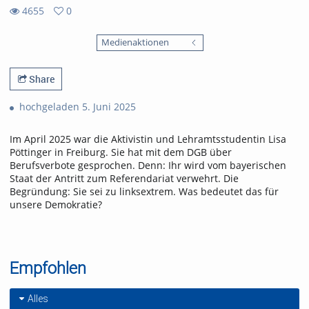
4655
0
0
4655
favorites
Medienaktionen
views
Share
hochgeladen 5. Juni 2025
Im April 2025 war die Aktivistin und Lehramtsstudentin Lisa
Pöttinger in Freiburg. Sie hat mit dem DGB über
Berufsverbote gesprochen. Denn: Ihr wird vom bayerischen
Staat der Antritt zum Referendariat verwehrt. Die
Begründung: Sie sei zu linksextrem. Was bedeutet das für
unsere Demokratie?
Empfohlen
Alles