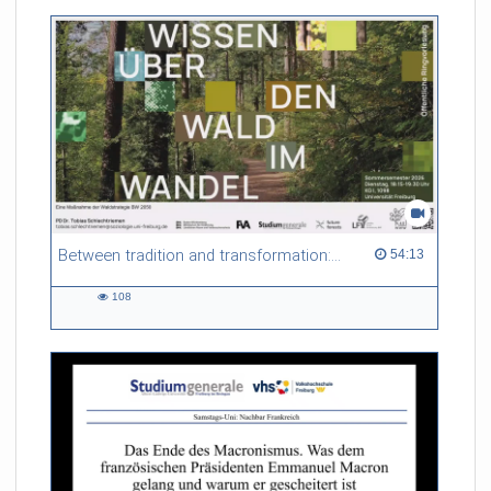
Between tradition and transformation: how owners, advisers and institutions co-create knowledge for resilient forests in Europe
54:13 duration
54:13
108
108
views