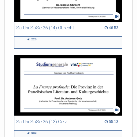
Sa-Uni SoSe 26 (14) Obrecht
46:53 duration
46:53
226
226
views
Sa-Uni SoSe 26 (13) Gelz
55:13 duration
55:13
999
999