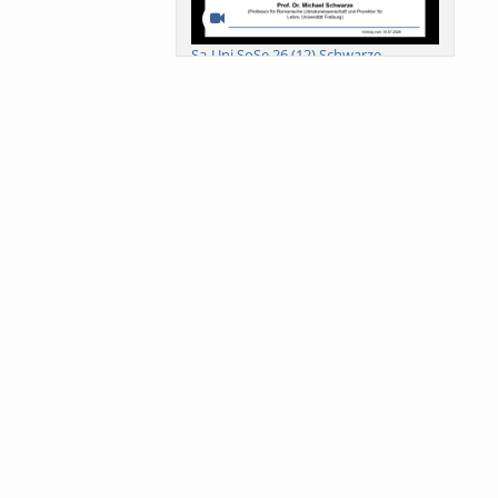
Sa-Uni SoSe 26 (12) Schwarze
Meanings of Forests: A Collaborative
Comparativ...
Als der Wald eine Zukunftsfrage
wurde. Wissen, ...