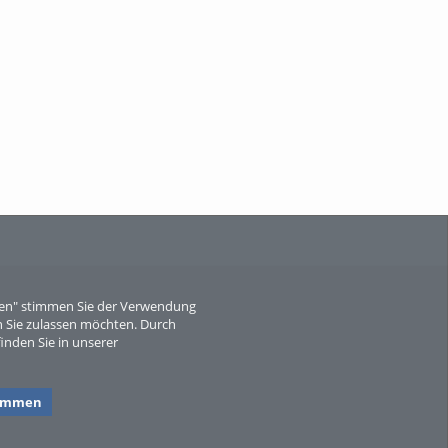
When Particle Physics Gets Hot: A
Journey Throu...
Sperber
eren" stimmen Sie der Verwendung
 Sie zulassen möchten. Durch
inden Sie in unserer
timmen