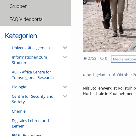
Gruppen
FAQ Videoportal
Kategorien
Universität allgemein
Informationen zum
2753
0
Medienaktio
Studium
0
2753
favorites
ACT - Africa Centre for
views
hochgeladen 16. Oktober 2
Transregional Research
Biologie
Nils Stollenwerk ist Rollstuh
Hochschule in Kauf nehmen 
Centre for Security and
Society
Chemie
Digitales Lehren und
Lernen
FMF - Freiburger