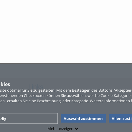
kies
Links
te optimal für Sie zu gestalten. Mit dem Bestätigen des Buttons "Akzepti
ntenstehenden Checkboxen können Sie auswählen, welche Cookie-Kategorien
Sitemap
gen" erhalten Sie eine Beschreibung jeder Kategorie. Weitere Informationen f
Auswahl zustimmen
Allen zus
dig
Mehr anzeigen