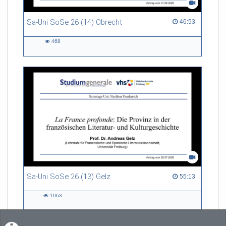
Sa-Uni SoSe 26 (14) Obrecht
46:53 duration
46:53
468
468
views
Sa-Uni SoSe 26 (13) Gelz
55:13 duration
55:13
1063
1063
views