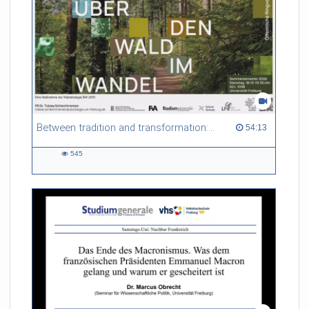
in diese besondere Handschrift, das Leben einer
spätmittelalterlichen Buchmalerin, die materielle Kultur der
Freiburger Frauenklöster und aktuelle Probleme der
modernen Konservierung alter Handschriften.
Referent/in:
Prof. Dr. Martina Backes
(Deutsches Seminar,
Universität Freiburg)
Between tradition and transformation: how owners, advisers and institutions co-create knowledge for resilient forests in Europe
54:13 duration
54:13
545
545
views