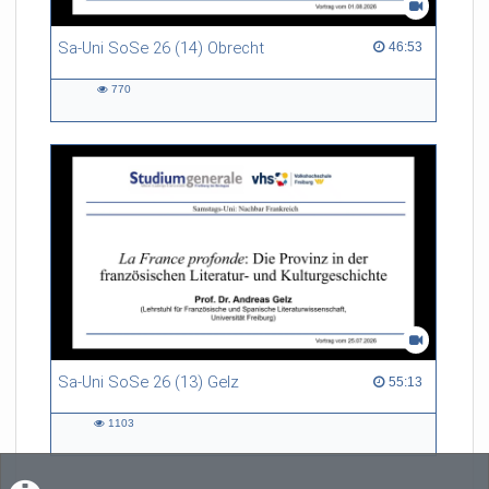
Sa-Uni SoSe 26 (14) Obrecht
46:53 duration
46:53
770
770
views
Sa-Uni SoSe 26 (13) Gelz
55:13 duration
55:13
1103
1103
views