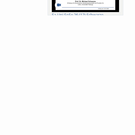
Sa-Uni SoSe 26 (12) Schwarze
Meanings of Forests: A Collaborative
Comparativ...
Als der Wald eine Zukunftsfrage
wurde. Wissen, ...