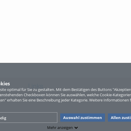
kies
Links
te optimal für Sie zu gestalten. Mit dem Bestätigen des Buttons "Akzepti
ntenstehenden Checkboxen können Sie auswählen, welche Cookie-Kategorien
Sitemap
gen" erhalten Sie eine Beschreibung jeder Kategorie. Weitere Informationen f
Auswahl zustimmen
Allen zus
dig
Mehr anzeigen