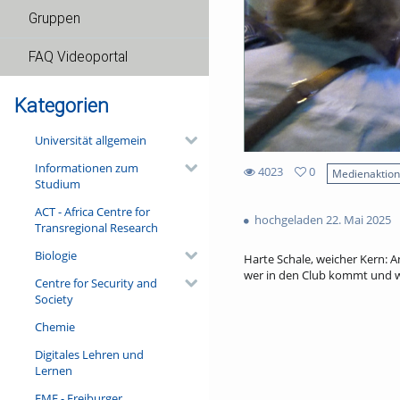
Gruppen
FAQ Videoportal
Kategorien
Universität allgemein
Informationen zum
4023
0
Medienaktio
Studium
0
4023
favorites
ACT - Africa Centre for
views
hochgeladen 22. Mai 2025
Transregional Research
Biologie
Harte Schale, weicher Kern: A
wer in den Club kommt und we
Centre for Security and
Society
Chemie
Digitales Lehren und
Lernen
FMF - Freiburger