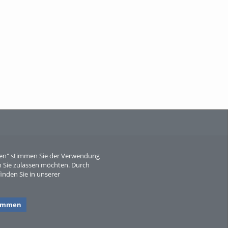
When Particle Physics Gets Hot: A
Journey Throu...
Sperber
eren" stimmen Sie der Verwendung
 Sie zulassen möchten. Durch
inden Sie in unserer
timmen