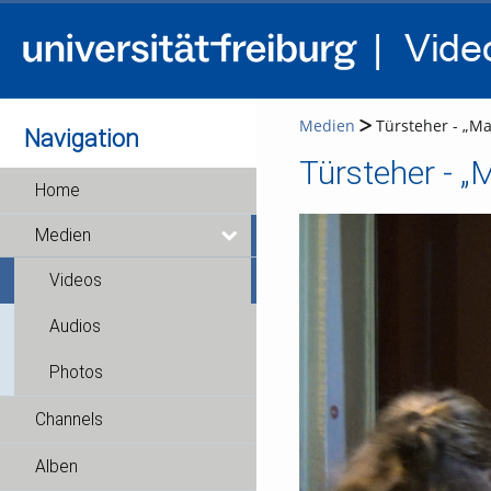
Medien
Türsteher - „M
Navigation
Türsteher - „
Home
Medien
Videos
Audios
Photos
Channels
Alben