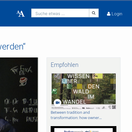
Suche etwas ...
Login
werden“
Empfohlen
Between tradition and
transformation: how owner...