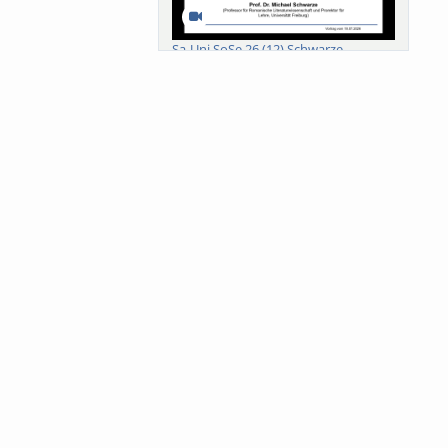
Sa-Uni SoSe 26 (12) Schwarze
Meanings of Forests: A Collaborative
Comparativ...
Als der Wald eine Zukunftsfrage
wurde. Wissen, ...