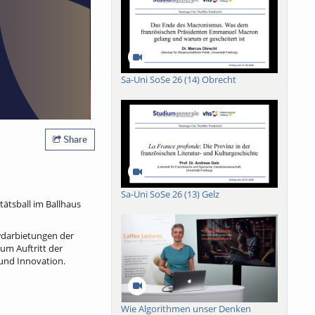
Sa-Uni SoSe 26 (14) Obrecht
Share
Sa-Uni SoSe 26 (13) Gelz
ätsball im Ballhaus
wdarbietungen der
um Auftritt der
und Innovation.
Wie Algorithmen unser Denken