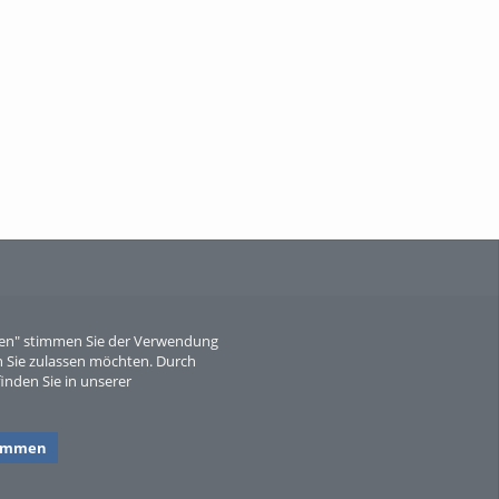
When Particle Physics Gets Hot: A
Journey Throu...
Sperber
eren" stimmen Sie der Verwendung
 Sie zulassen möchten. Durch
inden Sie in unserer
timmen