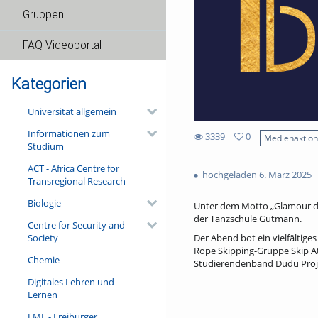
Gruppen
FAQ Videoportal
Kategorien
Universität allgemein
Informationen zum
3339
0
Medienaktio
Studium
0
3339
favorites
ACT - Africa Centre for
views
hochgeladen 6. März 2025
Transregional Research
Biologie
Unter dem Motto „Glamour der
der Tanzschule Gutmann.
Centre for Security and
Society
Der Abend bot ein vielfältig
Rope Skipping-Gruppe Skip Att
Chemie
Studierendenband Dudu Projek
Digitales Lehren und
Lernen
FMF - Freiburger