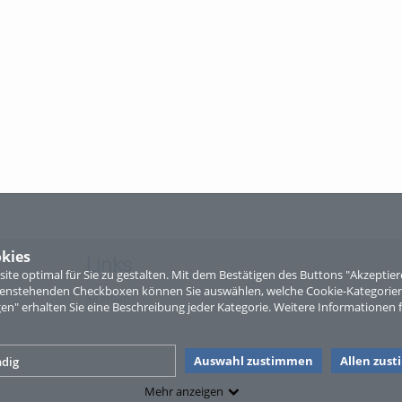
kies
Links
te optimal für Sie zu gestalten. Mit dem Bestätigen des Buttons "Akzepti
ntenstehenden Checkboxen können Sie auswählen, welche Cookie-Kategorien
Sitemap
gen" erhalten Sie eine Beschreibung jeder Kategorie. Weitere Informationen f
Auswahl zustimmen
Allen zus
dig
Mehr anzeigen