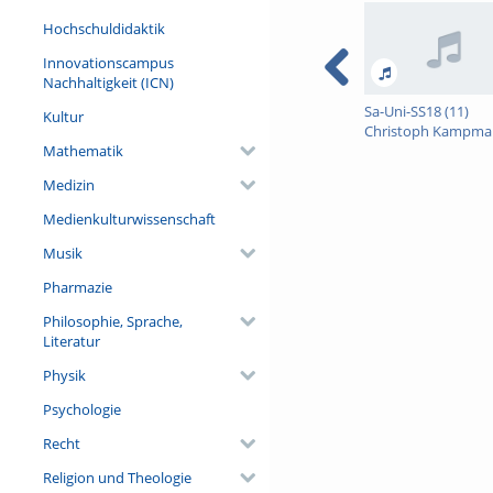
Protagonisten wie Tilly, Wa
Hochschuldidaktik
künstlerischen Medien der 
Innovationscampus
Dritter Vortrag der Reihe 
Nachhaltigkeit (ICN)
Prof. Dr. Stefan Ehrenpreis
Sa-Uni-SS18 (11)
Der Konfessionskonflikt i
Kultur
Christoph Kampma
Mathematik
Vom Dreißigjährige
Krieg zum Westfäli
Bereitstellung gefördert dur
Medizin
Frieden: Europäisc
Referent/in:
Prof. Dr. Stef
Lösung eines
Medienkulturwissenschaft
Universität Innsbruck)
"deutschen" K
Musik
Pharmazie
Philosophie, Sprache,
Literatur
Physik
Psychologie
Recht
Religion und Theologie