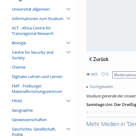
Universität allgemein
Informationen zum Studium
ACT - Africa Centre for
Transregional Research
Biologie
Centre for Security and
Society
Zurück
Chemie
665
0
Medienaktio
Digitales Lehren und Lernen
0
665
favorites
FMF - Freiburger
hochgeladen
views
Materialforschungszentrum
Studium generale der Univer
FRIAS
Samstags-Uni: Der Dreißigj
Geographie
Am 23. Mai 2018 jährt sich 
zu einer gesamteuropäisch
Geowissenschaften
Mehr Medien in "Der 
Westfälischen Frieden von 1
Geschichte, Gesellschaft,
Kooperation mit dem Sonder
Politik
Samstags-Uni des Themas in 