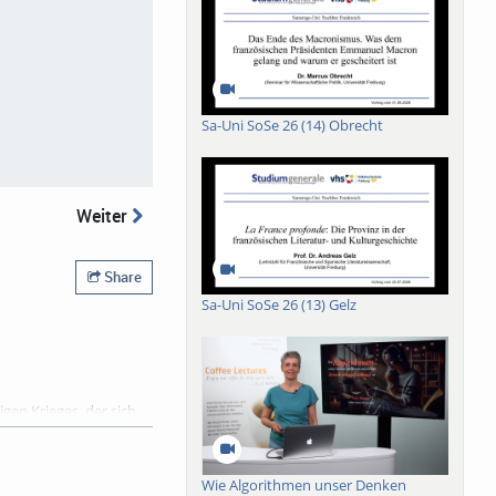
Sa-Uni SoSe 26 (14) Obrecht
Weiter
Share
Sa-Uni SoSe 26 (13) Gelz
gen Krieges, der sich
h lange über den
n blieb. In
ie 25. Staffel der
Wie Algorithmen unser Denken
hen Ereignissen und