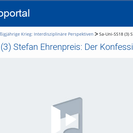
go
go
go
to
to
to
navigation
main
footer
content
ßigjährige Krieg: Interdisziplinäre Perspektiven
Sa-Uni-SS18 (3) 
(3) Stefan Ehrenpreis: Der Konfes
Video abspielen