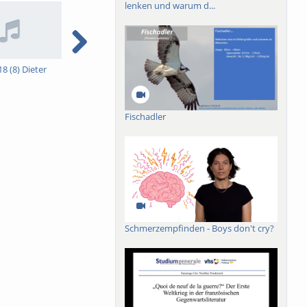
lenken und warum d...
zistischen und
8 (8) Dieter
Sa-Uni-SS18 (7) Nicolas
Sa-Uni-SS18 (6) Ronald G.
Detering:
Asch: Konflikteskalation
ählungen in
Europavisionen im
und gescheiterte
hausens
Dreißigjährigen Krieg
Kompromisse: Der lange
Fischadler
nischen
Weg zum Frieden – ein
Sieg der Säkula
Schmerzempfinden - Boys don't cry?