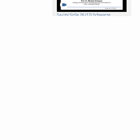
Sa-Uni SoSe 26 (12) Schwarze
Meanings of Forests: A Collaborative
Comparativ...
Als der Wald eine Zukunftsfrage
wurde. Wissen, ...