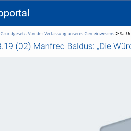
go
go
go
to
to
to
navigation
main
footer
content
e Grundgesetz: Von der Verfassung unseres Gemeinwesens
Sa-Un