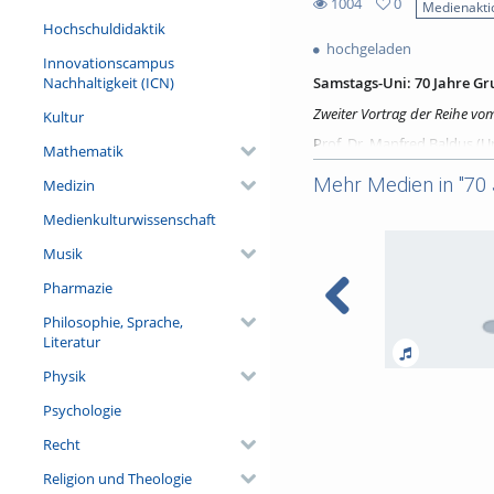
1004
0
Medienakti
0
Hochschuldidaktik
1004
favorites
hochgeladen
views
Innovationscampus
Nachhaltigkeit (ICN)
Samstags-Uni: 70 Jahre G
Zweiter Vortrag der Reihe vo
Kultur
Prof. Dr. Manfred Baldus (U
Mathematik
„Die Würde des Menschen i
Mehr Medien in "70
Supernorm des Grundgeset
Medizin
Medienkulturwissenschaft
Musik
Bereitstellung gefördert dur
Pharmazie
Referent/in:
Philosophie, Sprache,
Prof. Dr. Manfred Baldus (U
Literatur
Physik
Sa-Uni-WS18.19 
Psychologie
Detjen: Das Grun
Öffentlichkeit: 
Recht
Verfassungsricht
Religion und Theologie