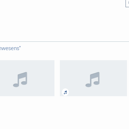
inwesens"
WS18.19 (13) Gisela Müller-
Sa-Uni-WS18.19 (12) Christine
ck-Bocquet: Die europäische
Langenfeld: Asyl und Migration unter
ation und das Grundgesetz
dem Grundgesetz