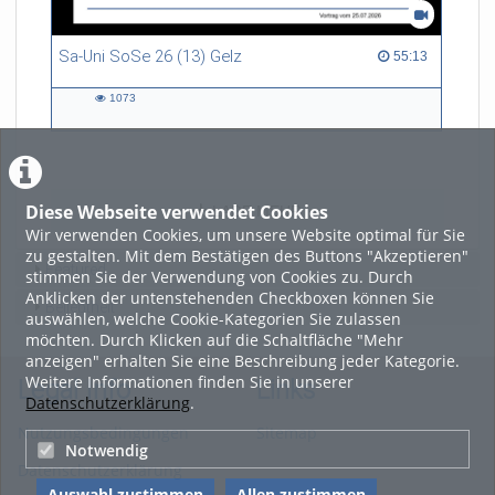
Sa-Uni SoSe 26 (13) Gelz
55:13 duration
55:13
1073
1073
views
Diese Webseite verwendet Cookies
LADE MEHR
Wir verwenden Cookies, um unsere Website optimal für Sie
zu gestalten. Mit dem Bestätigen des Buttons "Akzeptieren"
Featured
stimmen Sie der Verwendung von Cookies zu. Durch
Anklicken der untenstehenden Checkboxen können Sie
Beliebtheit
auswählen, welche Cookie-Kategorien Sie zulassen
möchten. Durch Klicken auf die Schaltfläche "Mehr
anzeigen" erhalten Sie eine Beschreibung jeder Kategorie.
Weitere Informationen finden Sie in unserer
Legal Info
Links
Datenschutzerklärung
.
Nutzungsbedingungen
Sitemap
Notwendig
Datenschutzerklärung
Auswahl zustimmen
Allen zustimmen