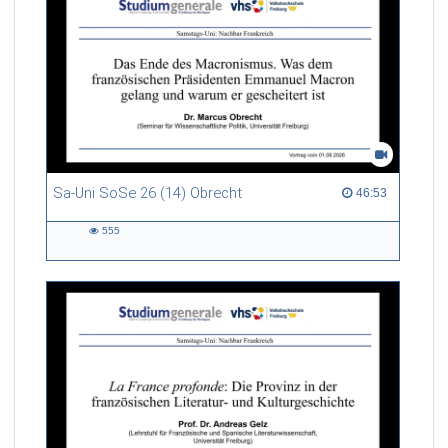
Sa-Uni SoSe 26 (14) Obrecht
46:53 duration
46:53
555
555
views