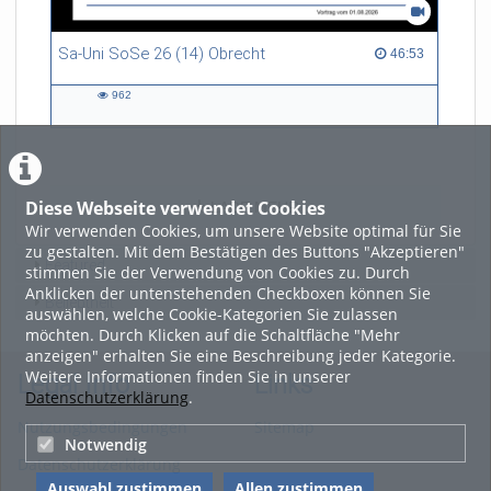
Sa-Uni SoSe 26 (14) Obrecht
46:53 duration
46:53
962
962
views
Diese Webseite verwendet Cookies
LADE MEHR
Wir verwenden Cookies, um unsere Website optimal für Sie
zu gestalten. Mit dem Bestätigen des Buttons "Akzeptieren"
Featured
stimmen Sie der Verwendung von Cookies zu. Durch
Anklicken der untenstehenden Checkboxen können Sie
Beliebtheit
auswählen, welche Cookie-Kategorien Sie zulassen
möchten. Durch Klicken auf die Schaltfläche "Mehr
anzeigen" erhalten Sie eine Beschreibung jeder Kategorie.
Weitere Informationen finden Sie in unserer
Legal Info
Links
Datenschutzerklärung
.
Nutzungsbedingungen
Sitemap
Notwendig
Datenschutzerklärung
Auswahl zustimmen
Allen zustimmen