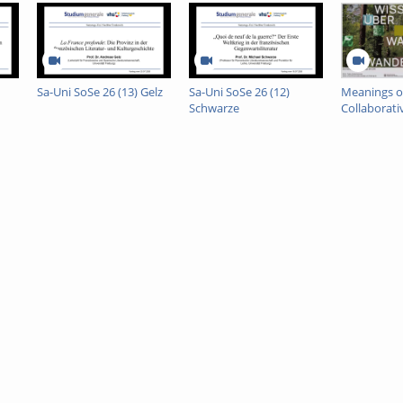
 auf deren nationale Umsetzung, v.a. am Beispiel der Verordnung zur Wied
rtment Naturschutzforschung,
forschung (UFZ), Halle /
Sa-Uni SoSe 26 (13) Gelz
Sa-Uni SoSe 26 (12)
Meanings of
n-Luther-Universität Halle-
Schwarze
Collaborati
Comparati
Ethnograp
Indonesia 