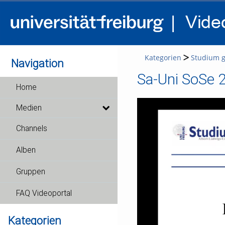
Kategorien
Studium g
Navigation
Sa-Uni SoSe 2
Home
Medien
Channels
Alben
Gruppen
FAQ Videoportal
Kategorien