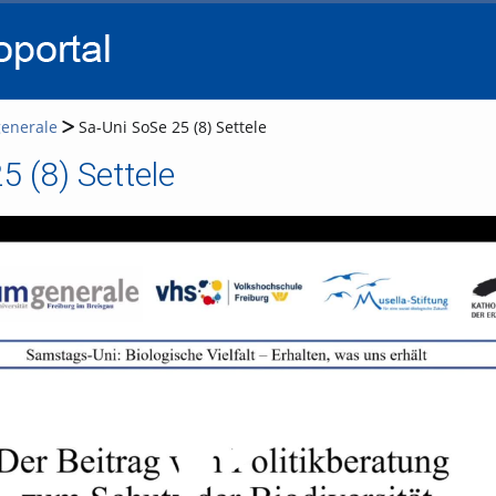
go
go
go
to
to
to
navigation
main
footer
content
enerale
Sa-Uni SoSe 25 (8) Settele
5 (8) Settele
Video abspielen