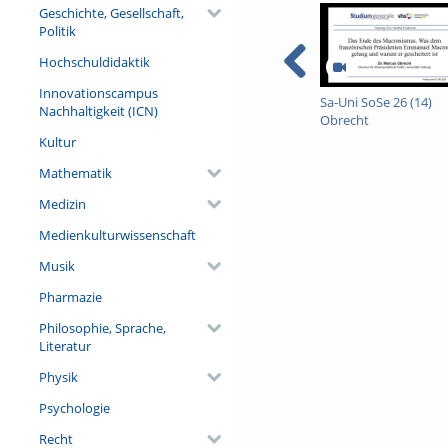
europäische Gesetzgebung und
Geschichte, Gesellschaft,
Natur.
Politik
Referent/in:
Hochschuldidaktik
Prof. Dr. Josef Settele (Depa
Helmholtz-Zentrum für Umwelt
Innovationscampus
Sa-Uni SoSe 26 (14)
Professur für Ökologie, Marti
Nachhaltigkeit (ICN)
Obrecht
Wittenberg)
Kultur
Mathematik
Medizin
Medienkulturwissenschaft
Musik
Pharmazie
Philosophie, Sprache,
Literatur
Physik
Psychologie
Recht