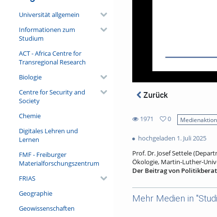
Universität allgemein
Informationen zum
Studium
ACT - Africa Centre for
Transregional Research
Biologie
Centre for Security and
Zurück
Society
Chemie
1971
0
Medienaktio
0
Digitales Lehren und
1971
favorites
hochgeladen 1. Juli 2025
Lernen
views
Prof. Dr. Josef Settele (Dep
FMF - Freiburger
Ökologie, Martin-Luther-Unive
Materialforschungszentrum
Der Beitrag von Politikbera
FRIAS
Der Vortrag wird auf der Gru
internationaler Vertragsverh
Geographie
Mehr Medien in "Stud
regionale bis hin zur lokale
Geowissenschaften
Weltbiodiversitätsrat (IPBES)