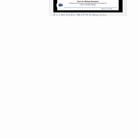
Sa-Uni SoSe 26 (12) Schwarze
Meanings of Forests: A Collaborative
Comparativ...
Als der Wald eine Zukunftsfrage
wurde. Wissen, ...