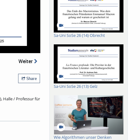
Sa-Uni SoSe 26 (14) Obrecht
Weiter
Share
Sa-Uni SoSe 26 (13) Gelz
 Halle / Professur für
schiedenen Facetten
r globalen über die
n auf den
 außerdem auf die
Wie Algorithmen unser Denken