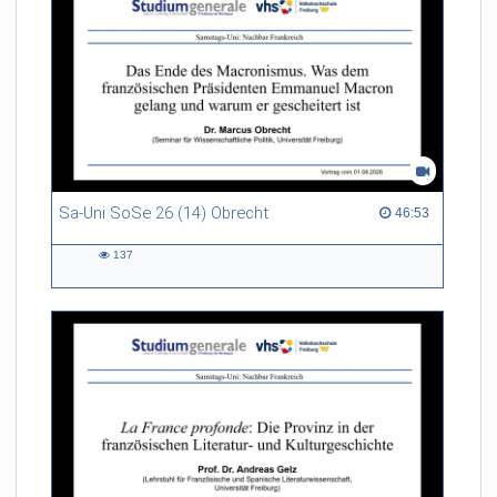
Sa-Uni SoSe 26 (14) Obrecht
46:53 duration
46:53
137
137
views