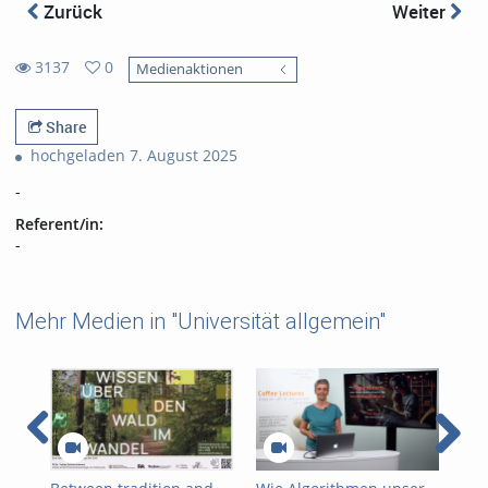
Zurück
Weiter
3137
0
Medienaktionen
0
3137
favorites
views
Share
hochgeladen 7. August 2025
-
Referent/in:
-
Mehr Medien in "Universität allgemein"