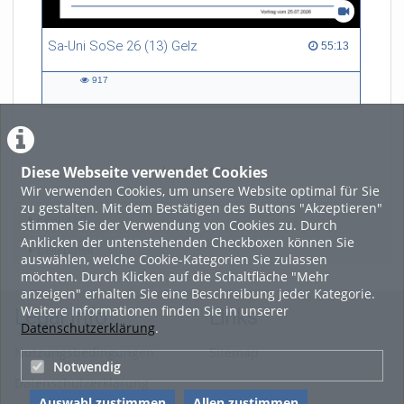
Sa-Uni SoSe 26 (13) Gelz
55:13 duration
55:13
917
917
views
Diese Webseite verwendet Cookies
LADE MEHR
Wir verwenden Cookies, um unsere Website optimal für Sie
zu gestalten. Mit dem Bestätigen des Buttons "Akzeptieren"
Featured
stimmen Sie der Verwendung von Cookies zu. Durch
Anklicken der untenstehenden Checkboxen können Sie
Beliebtheit
auswählen, welche Cookie-Kategorien Sie zulassen
möchten. Durch Klicken auf die Schaltfläche "Mehr
anzeigen" erhalten Sie eine Beschreibung jeder Kategorie.
Weitere Informationen finden Sie in unserer
Legal Info
Links
Datenschutzerklärung
.
Nutzungsbedingungen
Sitemap
Notwendig
Datenschutzerklärung
Auswahl zustimmen
Allen zustimmen