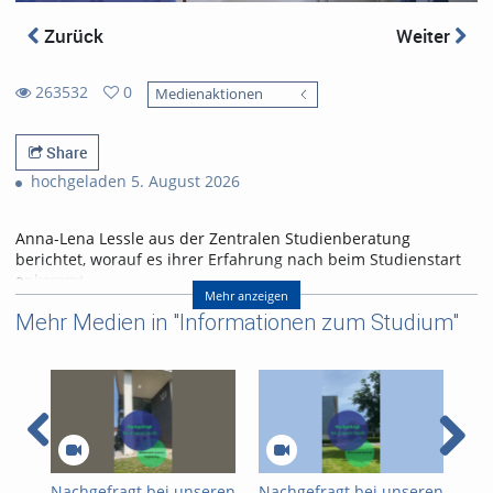
Zurück
Weiter
263532
0
Medienaktionen
0
263532
favorites
views
Share
hochgeladen 5. August 2026
Anna-Lena Lessle aus der Zentralen Studienberatung
berichtet, worauf es ihrer Erfahrung nach beim Studienstart
ankommt.
Mehr anzeigen
Mehr Medien in "Informationen zum Studium"
Produktion
Universität Freiburg: Service Center Studium - Zentrale
Studienberatung - Projekt Fokus erstes Studienjahr
Nachgefragt bei unseren
Nachgefragt bei unseren
Nac