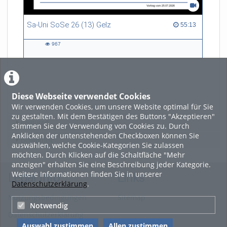
Sa-Uni SoSe 26 (13) Gelz
55:13 duration
55:13
967
967
views
Diese Webseite verwendet Cookies
LADE MEHR
Wir verwenden Cookies, um unsere Website optimal für Sie
zu gestalten. Mit dem Bestätigen des Buttons "Akzeptieren"
Featured
stimmen Sie der Verwendung von Cookies zu. Durch
Anklicken der untenstehenden Checkboxen können Sie
Beliebtheit
auswählen, welche Cookie-Kategorien Sie zulassen
möchten. Durch Klicken auf die Schaltfläche "Mehr
anzeigen" erhalten Sie eine Beschreibung jeder Kategorie.
Weitere Informationen finden Sie in unserer
Legal Info
Links
Datenschutzerklärung
.
Nutzungsbedingungen
Sitemap
Notwendig
Datenschutzerklärung
Auswahl zustimmen
Allen zustimmen