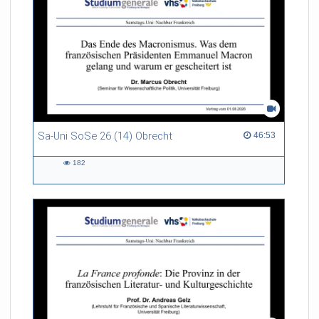
Referent/in:
Anna-Lena Lessle
Sa-Uni SoSe 26 (14) Obrecht
46:53 duration
46:53
182
182
views