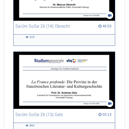
Sa-Uni SoSe 26 (14) Obrecht
46:53 duration
46:53
215
215
views
Sa-Uni SoSe 26 (13) Gelz
55:13 duration
55:13
992
992