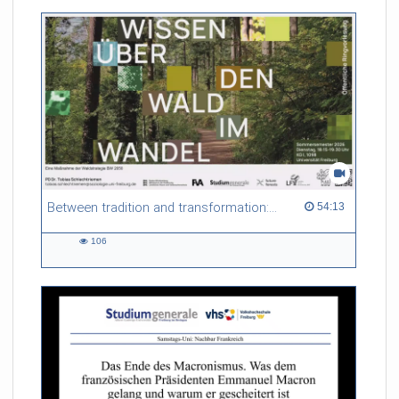
Between tradition and transformation: how owners, advisers and institutions co-create knowledge for resilient forests in Europe
54:13 duration
54:13
106
106
views