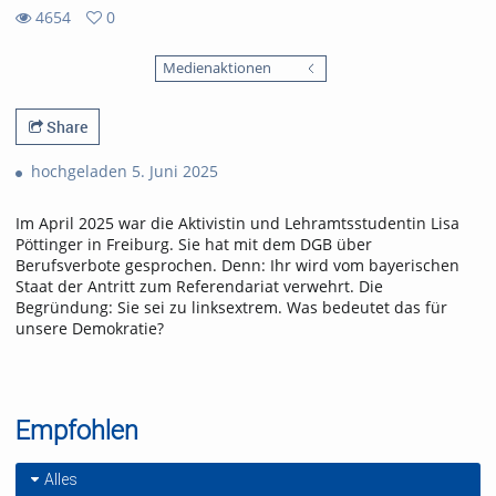
4654
0
0
4654
favorites
Medienaktionen
views
Share
hochgeladen 5. Juni 2025
Im April 2025 war die Aktivistin und Lehramtsstudentin Lisa
Pöttinger in Freiburg. Sie hat mit dem DGB über
Berufsverbote gesprochen. Denn: Ihr wird vom bayerischen
Staat der Antritt zum Referendariat verwehrt. Die
Begründung: Sie sei zu linksextrem. Was bedeutet das für
unsere Demokratie?
Empfohlen
Alles